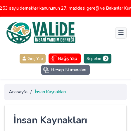
3 sayılı dernekler kanununun 27. maddesi gereği ve Bakanlar Kurul
Bağış Yap
Giriş Yap
Sepetim
0
Hesap Numaraları
Anasayfa
/
İnsan Kaynakları
İnsan Kaynakları