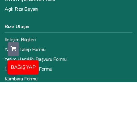
Açık Rıza Beyanı
Bize Ulaşın
İletişim Bilgileri
Yardım Talep Formu
Yetim Hamiliği Başvuru Formu
BAĞIŞ YAP
Gönüllü Başvuru Formu
Kumbara Formu
İnsan Kaynakları Formu
Zekat Hesaplama Aracı
Tüm Hakları Mahfuzdur. Copyright © 2026 Valide İnsani
Yardım Derneği