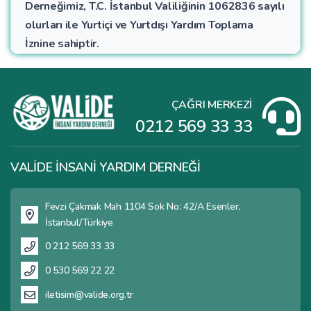
Derneğimiz, T.C. İstanbul Valiliğinin 1062836 sayılı
olurları ile Yurtiçi ve Yurtdışı Yardım Toplama
İznine sahiptir.
ÇAĞRI MERKEZİ
0212 569 33 33
VALİDE İNSANİ YARDIM DERNEĞİ
Fevzi Çakmak Mah 1104 Sok No: 42/A Esenler,
İstanbul/Türkiye
0 212 569 33 33
0 530 569 22 22
iletisim@valide.org.tr