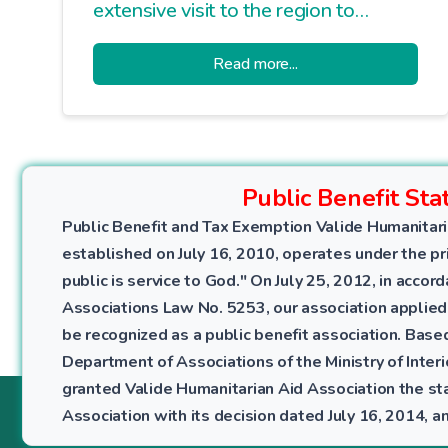
extensive visit to the region to
examine ongoing humanitarian aid
Read more...
activities in Syria and plan new
projects.
Public Benefit Sta
Public Benefit and Tax Exemption Valide Humanitari
established on July 16, 2010, operates under the pri
public is service to God." On July 25, 2012, in accor
Associations Law No. 5253, our association applied
be recognized as a public benefit association. Bas
Department of Associations of the Ministry of Interio
granted Valide Humanitarian Aid Association the sta
Association with its decision dated July 16, 2014,