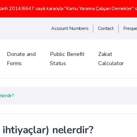
6647 sayılı kararıyla "Kamu Yararına Çalışan Dernekler" statüsü k
Account Numbers
Contact
Freque
Donate and
Public Benefit
Zakat
Forms
Status
Calculator
elerdir?
ihtiyaçlar) nelerdir?