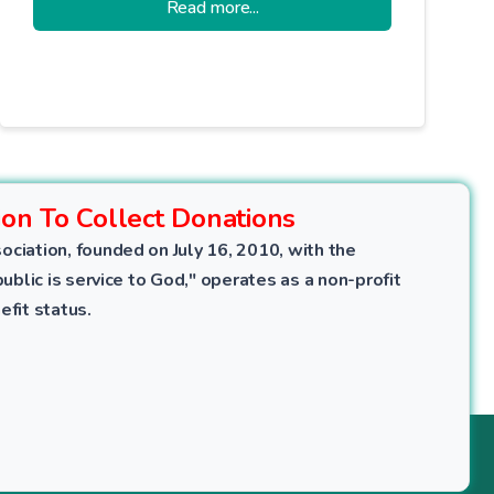
Read more...
ensures social balance, promotes
economic justice, and purifies the
giver from material attachment.
ion To Collect Donations
ociation, founded on July 16, 2010, with the
public is service to God," operates as a non-profit
efit status.