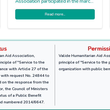
Association participated in the march
held on Davutpaşa Street.
Read more...
tus
Permiss
an Aid Association,
Valide Humanitarian Aid Ass
nciple of "Service to the
principle of "Service to the 
dance with Article 27 of the
organization with public ben
 with request No. 24844 to
ed on the response from the
r, the Council of Ministers
tus of a Public Benefit
 and numbered 2014/6647.