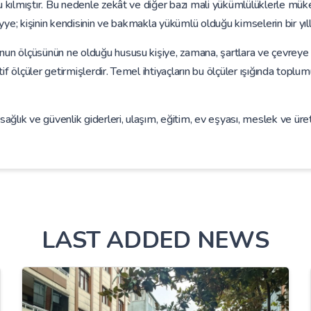
 kılmıştır. Bu nedenle zekât ve diğer bazı mali yükümlülüklerle mükel
iyye; kişinin kendisinin ve bakmakla yükümlü olduğu kimselerin bir yıllı
un ölçüsünün ne olduğu hususu kişiye, zamana, şartlara ve çevreye gö
ektif ölçüler getirmişlerdir. Temel ihtiyaçların bu ölçüler ışığında to
ağlık ve güvenlik giderleri, ulaşım, eğitim, ev eşyası, meslek ve üretim
LAST ADDED NEWS