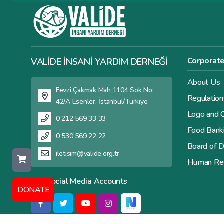
Corporat
VALİDE İNSANİ YARDIM DERNEĞİ
About Us
Fevzi Çakmak Mah 1104 Sok No:
Regulation
42/A Esenler, İstanbul/Türkiye
Logo and C
0 212 569 33 33
Food Bank
0 530 569 22 22
Board of D
iletisim@valide.org.tr
Human Re
Our Social Media Accounts
DONATE