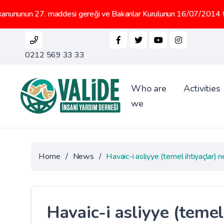
n 27. maddesi gereği ve Bakanlar Kurulunun 16/07/2014 tarih 2014/
0212 569 33 33
Who are
Activities
we
Home
/
News
/
Havaic-i asliyye (temel ihtiyaçlar) n
Havaic-i asliyye (temel 