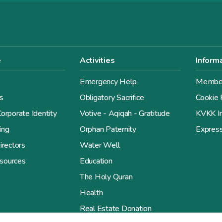
e
Activities
Inform
Emergency Help
Member
s
Obligatory Sacrifice
Cookie 
orporate Identity
Votive - Aqiqah - Gratitude
KVKK In
ing
Orphan Paternity
Expres
irectors
Water Well
sources
Education
The Holy Quran
Health
Real Estate Donation