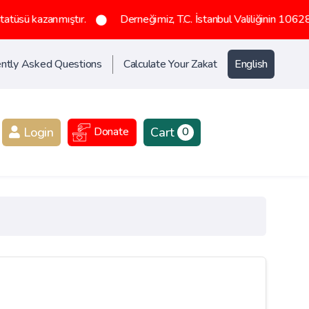
azanmıştır.
Derneğimiz, T.C. İstanbul Valiliğinin 1062836 sayılı
ntly Asked Questions
Calculate Your Zakat
English
Login
Cart
Donate
0